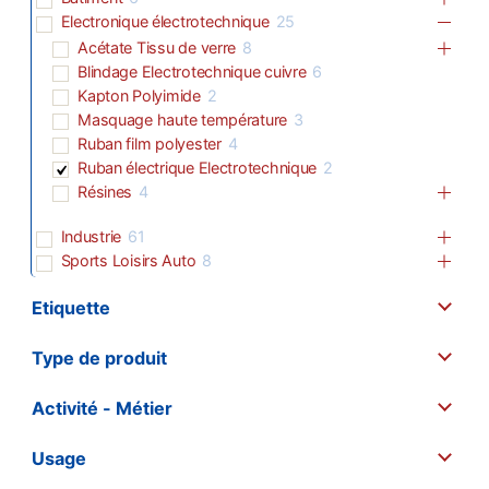
Electronique électrotechnique
25
Acétate Tissu de verre
8
Blindage Electrotechnique cuivre
6
Kapton Polyimide
2
Masquage haute température
3
Ruban film polyester
4
Ruban électrique Electrotechnique
2
Résines
4
Industrie
61
Sports Loisirs Auto
8
Etiquette
Type de produit
Activité - Métier
Usage