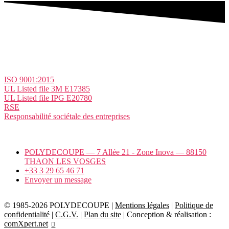
Nos certifications
ISO 9001:2015
UL Listed file 3M E17385
UL Listed file IPG E20780
RSE
Responsabilité sociétale des entreprises
Marques distribuées
Nos partenaires
POLYDECOUPE — 7 Allée 21 - Zone Inova — 88150
THAON LES VOSGES
+33 3 29 65 46 71
Envoyer un message
© 1985-2026 POLYDECOUPE |
Mentions légales
|
Politique de
confidentialité
|
C.G.V.
|
Plan du site
| Conception & réalisation :
comXpert.net