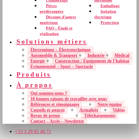
Complexage
thermique
Pièces
Emballage
prédécoupées
Isolation
Découpe d’autres
électrique
matériaux
Protection
PAO – Étude et
réalisation
Solutions métiers
Électronique – Électrotechnique
Automobile & Transport
Industrie
Médical
Energie
Construction / Équipement de l’habitat
Evénementiel – Sport – Spectacle
Produits
À propos
Qui sommes-nous ?
10 bonnes raisons de travailler avec nous
Références et témoignages
Notre équipe
Conseils et astuces
Actualités
Vidéos
Revue de presse
Téléchargements
Contact – Accès – Newsletter
+33 3 29 65 46 71