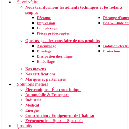
Savoir-faire
Nous transformons les adhésifs techniques et les isolants
souples
Découpe
Découpe d’autr
Impression
PAO – Étude et 
Complexage
Pièces prédécoupées
Quel usage allez-vous faire de nos produits
Assemblage
Isolation électr
Blindage
Protection
Dissipation thermique
Emballage
Nos moyens
Nos certifications
Marques et partenaires
Solutions métiers
Électronique – Électrotechnique
Automobile & Transport
Industrie
Médical
Energie
Construction / Équipement de l’habitat
Evénementiel – Sport – Spectacle
Produits