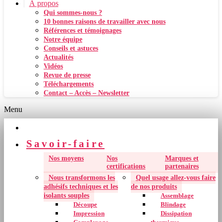
À propos
Qui sommes-nous ?
10 bonnes raisons de travailler avec nous
Références et témoignages
Notre équipe
Conseils et astuces
Actualités
Vidéos
Revue de presse
Téléchargements
Contact – Accès – Newsletter
Menu
Accueil
Savoir-faire
Nos moyens
Nos
Marques et
certifications
partenaires
Nous transformons les
Quel usage allez-vous faire
adhésifs techniques et les
de nos produits
isolants souples
Assemblage
Découpe
Blindage
Impression
Dissipation