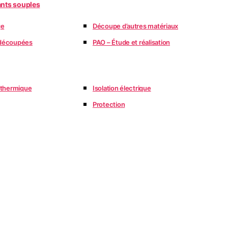
ants souples
ge
Découpe d’autres matériaux
édécoupées
PAO – Étude et réalisation
n thermique
Isolation électrique
Protection