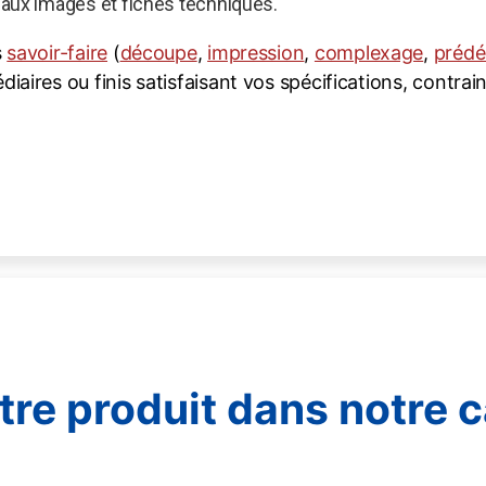
aux images et fiches techniques.
s
savoir-faire
(
découpe
,
impression
,
complexage
,
prédé
iaires ou finis satisfaisant vos spécifications, contrai
re produit dans notre c