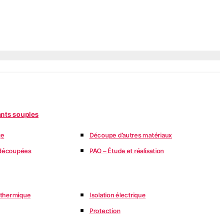
ants souples
ge
Découpe d’autres matériaux
édécoupées
PAO – Étude et réalisation
n thermique
Isolation électrique
Protection