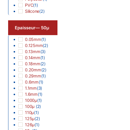
PVC
(
1
)
Silicone
(
2
)
Epaisseur
— 50µ
0.05mm
(
1
)
0.125mm
(
2
)
0.13mm
(
3
)
0.14mm
(
1
)
0.18mm
(
2
)
0.20mm
(
2
)
0.29mm
(
1
)
0.6mm
(
1
)
1.1mm
(
3
)
1.6mm
(
1
)
1000µ
(
1
)
100µ
(
2
)
110µ
(
1
)
125µ
(
2
)
126µ
(
1
)