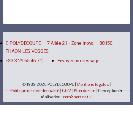
POLYDECOUPE — 7 Allée 21 - Zone Inova — 88150
THAON LES VOSGES
+33 3 29 65 46 71
Envoyer un message
© 1985-2026 POLYDECOUPE |
Mentions légales
|
Politique de confidentialité
|
C.G.V.
|
Plan du site
| Conception &
réalisation :
comXpert.net