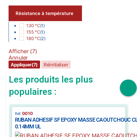
Résistance à température
130 °C
(
1
)
155 °C
(
1
)
180 °C
(
2
)
Afficher
(
7
)
Annuler
Appliquer
(7)
Réinitialiser
Les produits les plus
populaires :
0010
RUBAN ADHESIF SF EPOXY MASSE CAOUTCHOUC CL 
0.14MM UL