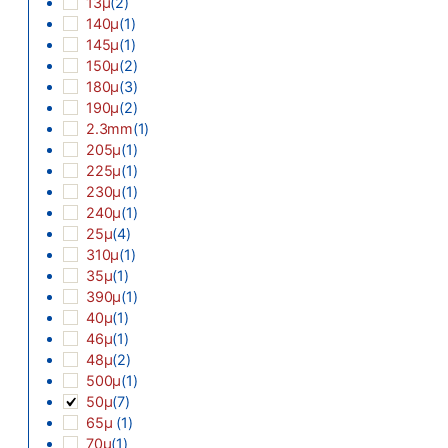
13µ
(
2
)
140µ
(
1
)
145µ
(
1
)
150µ
(
2
)
180µ
(
3
)
190µ
(
2
)
2.3mm
(
1
)
205µ
(
1
)
225µ
(
1
)
230µ
(
1
)
240µ
(
1
)
25µ
(
4
)
310µ
(
1
)
35µ
(
1
)
390µ
(
1
)
40µ
(
1
)
46µ
(
1
)
48µ
(
2
)
500µ
(
1
)
50µ
(
7
)
65µ
(
1
)
70µ
(
1
)