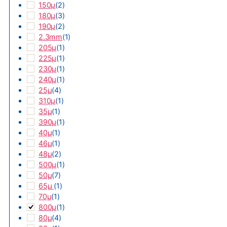
150µ
(
2
)
180µ
(
3
)
190µ
(
2
)
2.3mm
(
1
)
205µ
(
1
)
225µ
(
1
)
230µ
(
1
)
240µ
(
1
)
25µ
(
4
)
310µ
(
1
)
35µ
(
1
)
390µ
(
1
)
40µ
(
1
)
46µ
(
1
)
48µ
(
2
)
500µ
(
1
)
50µ
(
7
)
65µ
(
1
)
70µ
(
1
)
800µ
(
1
)
80µ
(
4
)