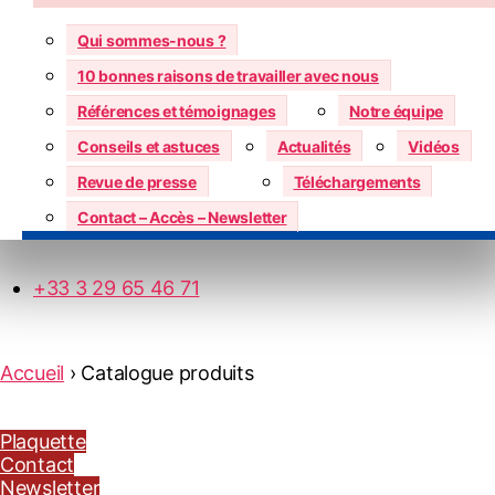
Qui sommes-nous ?
10 bonnes raisons de travailler avec nous
Références et témoignages
Notre équipe
Conseils et astuces
Actualités
Vidéos
Revue de presse
Téléchargements
Contact – Accès – Newsletter
+33 3 29 65 46 71
Accueil
›
Catalogue produits
Plaquette
Contact
Newsletter