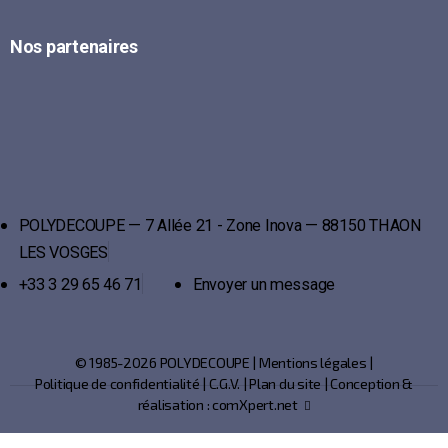
Nos partenaires
POLYDECOUPE — 7 Allée 21 - Zone Inova — 88150 THAON
LES VOSGES
+33 3 29 65 46 71
Envoyer un message
© 1985-2026 POLYDECOUPE |
Mentions légales
|
Politique de confidentialité
|
C.G.V.
|
Plan du site
| Conception &
réalisation :
comXpert.net