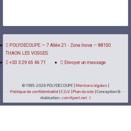
POLYDECOUPE — 7 Allée 21 - Zone Inova — 88150
THAON LES VOSGES
+33 3 29 65 46 71
Envoyer un message
© 1985-2026 POLYDECOUPE |
Mentions légales
|
Politique de confidentialité
|
C.G.V.
|
Plan du site
| Conception &
réalisation :
comXpert.net