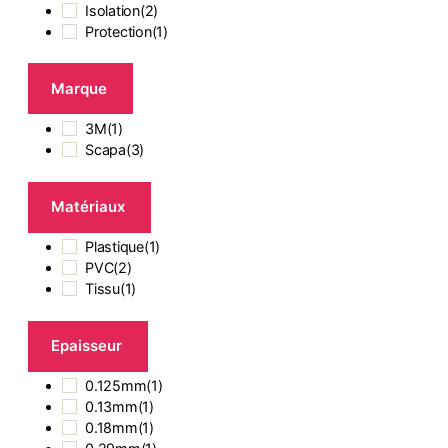
Isolation
(
2
)
Protection
(
1
)
Marque
3M
(
1
)
Scapa
(
3
)
Matériaux
Plastique
(
1
)
PVC
(
2
)
Tissu
(
1
)
Epaisseur
0.125mm
(
1
)
0.13mm
(
1
)
0.18mm
(
1
)