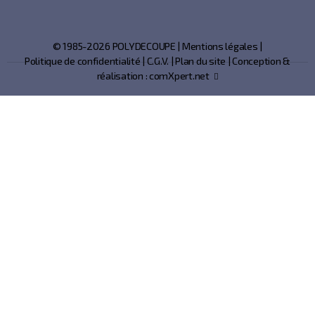
© 1985-2026 POLYDECOUPE |
Mentions légales
|
Politique de confidentialité
|
C.G.V.
|
Plan du site
| Conception &
réalisation :
comXpert.net