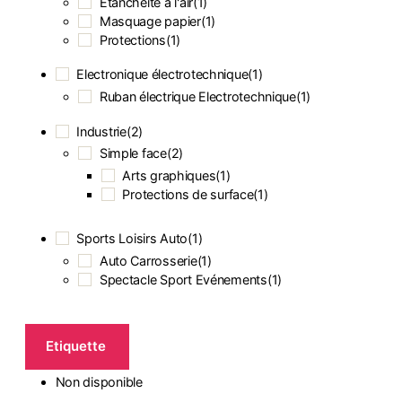
Etanchéité à l'air
(
1
)
Masquage papier
(
1
)
Protections
(
1
)
Electronique électrotechnique
(
1
)
Ruban électrique Electrotechnique
(
1
)
Industrie
(
2
)
Simple face
(
2
)
Arts graphiques
(
1
)
Protections de surface
(
1
)
Sports Loisirs Auto
(
1
)
Auto Carrosserie
(
1
)
Spectacle Sport Evénements
(
1
)
Etiquette
Non disponible