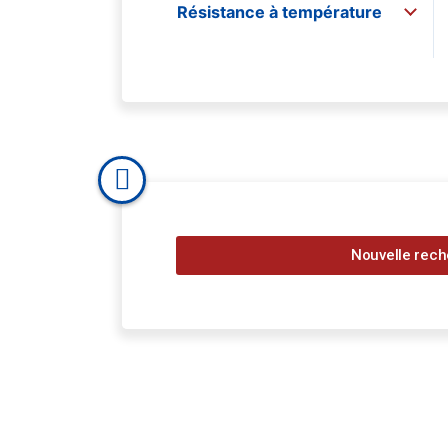
390µ
1
Résistance à température
40µ
1
46µ
1
48µ
2
500µ
1
50µ
7
65µ
1
70µ
1
800µ
1
80µ
4
83µ
1
Nouvelle rec