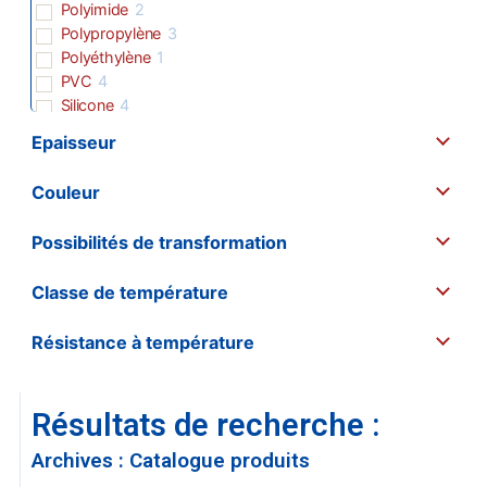
Polyimide
2
Polypropylène
3
Polyéthylène
1
PVC
4
Silicone
4
Teflon
1
Epaisseur
Tissu
2
Tissu de verre
6
Couleur
Tissu enduit
1
Toile
1
Possibilités de transformation
Vinyle
2
Classe de température
Résistance à température
Résultats de recherche :
Archives : Catalogue produits