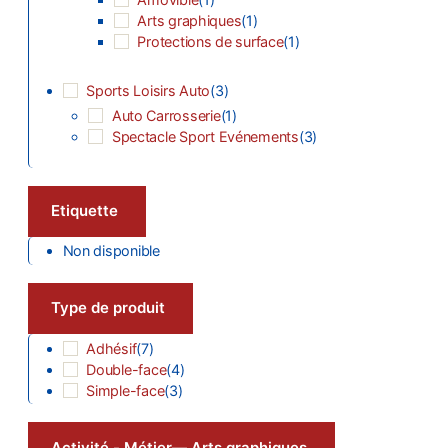
Arts graphiques
(
1
)
Protections de surface
(
1
)
Sports Loisirs Auto
(
3
)
Auto Carrosserie
(
1
)
Spectacle Sport Evénements
(
3
)
Etiquette
Non disponible
Type de produit
Adhésif
(
7
)
Double-face
(
4
)
Simple-face
(
3
)
Activité - Métier
— Arts graphiques