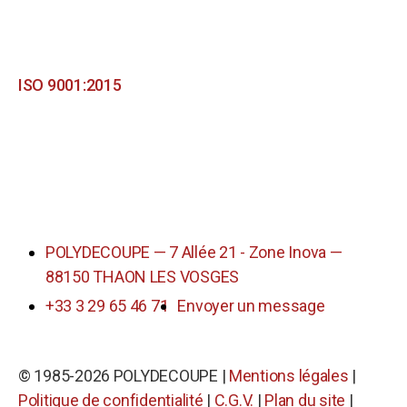
Nos certifications
ISO 9001:2015
UL
UL
Marques distribuées
Nos partenaires
POLYDECOUPE — 7 Allée 21 - Zone Inova —
88150 THAON LES VOSGES
+33 3 29 65 46 71
Envoyer un message
© 1985-2026 POLYDECOUPE |
Mentions légales
|
Politique de confidentialité
|
C.G.V.
|
Plan du site
|