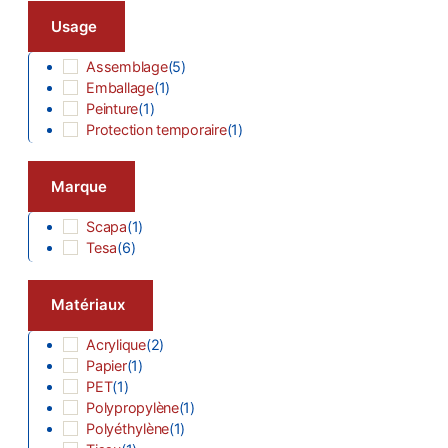
Usage
Assemblage
(
5
)
Emballage
(
1
)
Peinture
(
1
)
Protection temporaire
(
1
)
Marque
Scapa
(
1
)
Tesa
(
6
)
Matériaux
Acrylique
(
2
)
Papier
(
1
)
PET
(
1
)
Polypropylène
(
1
)
Polyéthylène
(
1
)