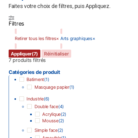
Faites votre choix de filtres, puis Appliquez.
Filtres
Retirer tous les filtres
×
Arts graphiques
×
Appliquer
(7)
Réinitialiser
7
produits filtrés
Catégories de produit
Batiment
(
1
)
Masquage papier
(
1
)
Industrie
(
6
)
Double face
(
4
)
Acrylique
(
2
)
Mousse
(
2
)
Simple face
(
2
)
Amovible
(
1
)