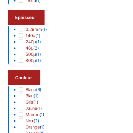
Tissu
(
1
)
Epaisseur
0.29mm
(
1
)
140µ
(
1
)
240µ
(
1
)
48µ
(
2
)
500µ
(
1
)
800µ
(
1
)
Couleur
Blanc
(
6
)
Bleu
(
1
)
Gris
(
1
)
Jaune
(
1
)
Marron
(
1
)
Noir
(
2
)
Orange
(
1
)