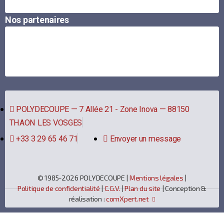
Nos partenaires
POLYDECOUPE — 7 Allée 21 - Zone Inova — 88150
THAON LES VOSGES
+33 3 29 65 46 71
Envoyer un message
© 1985-2026 POLYDECOUPE |
Mentions légales
|
Politique de confidentialité
|
C.G.V.
|
Plan du site
| Conception &
réalisation :
comXpert.net