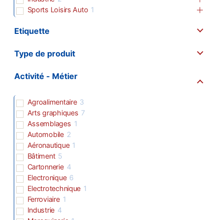
Sports Loisirs Auto
1
Etiquette
Type de produit
Activité - Métier
Agroalimentaire
3
Arts graphiques
7
Assemblages
1
Automobile
2
Aéronautique
1
Bâtiment
5
Cartonnerie
4
Electronique
6
Electrotechnique
1
Ferroviaire
1
Industrie
4