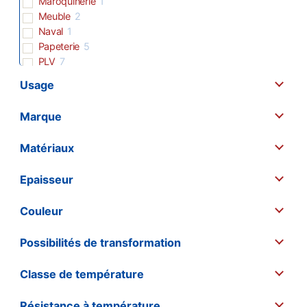
Maroquinerie
1
Meuble
2
Naval
1
Papeterie
5
PLV
7
Revêtement de sols
2
Usage
Spectacle
10
Sport
7
Marque
Matériaux
Epaisseur
Couleur
Possibilités de transformation
Classe de température
Résistance à température