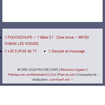
POLYDECOUPE — 7 Allée 21 - Zone Inova — 88150
THAON LES VOSGES
+33 3 29 65 46 71
Envoyer un message
© 1985-2026 POLYDECOUPE |
Mentions légales
|
Politique de confidentialité
|
C.G.V.
|
Plan du site
| Conception &
réalisation :
comXpert.net